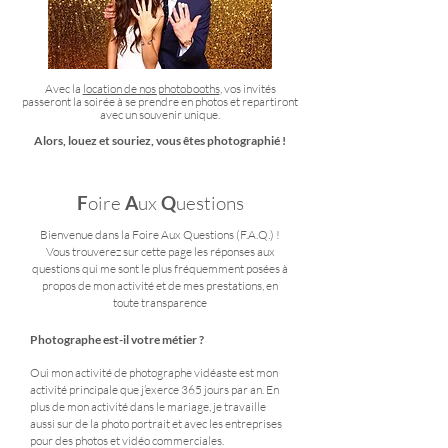
Avec la
location de nos photobooths
, vos invités
passeront la soirée à se prendre en photos et repartiront
avec un souvenir unique.
Alors, louez et souriez, vous êtes photographié !​
F
oire
A
ux
Q
uestions
Bienvenue dans la Foire Aux Questions (F.A.Q.) !
Vous trouverez sur cette page les réponses aux
questions qui me sont le plus fréquemment posées à
propos de mon activité et de mes prestations, en
toute transparence
Photographe est-il votre
méti
er ?
Oui mon activité de photographe vidéa
ste est mon
activité principale que j’exerce 365 jours par an. En
plus de mon activité dans le mariage, je travaille
aussi sur de la p
hoto portrait et avec les entreprises
pour des photos
et vidéo commerciales.