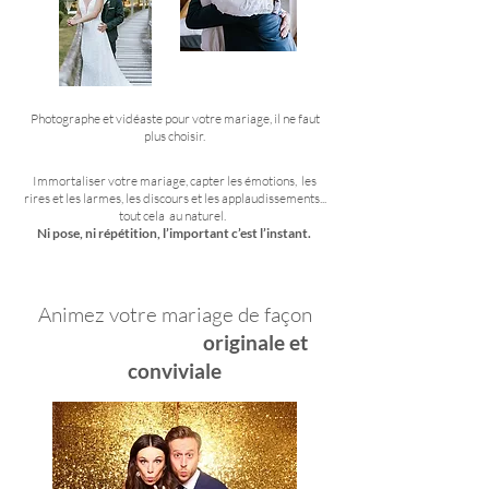
Photographe et vidéaste pour votre
mariage
, il ne faut
plus choisir.
Immortaliser
votre mariage
,
capter les émotions
, les
rires et les larmes, les discours et les applaudissements...
tout cela au naturel.
Ni pose, ni répétition, l’important c’est l’instant.
Animez votre mariage de façon
originale et
conviviale