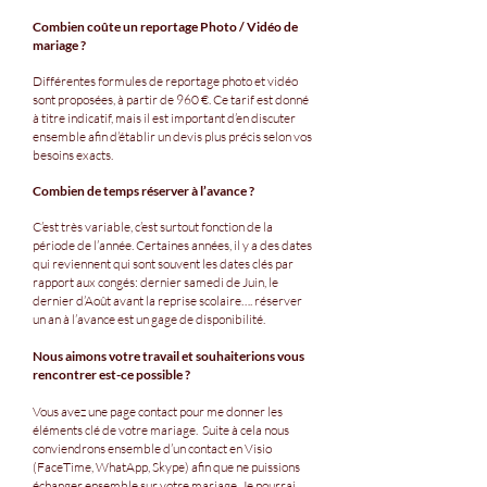
Combien coûte un reportage Photo / Vid
éo de
mariage ?
Différentes formules de reportage photo et vidéo
sont proposées, à partir de 960 €. Ce tarif est donné
à titre indicatif, mais il est important d’en discuter
ensemble afin d’établir un devis plus précis selon vos
besoins exacts.
Combien de temps réserver à l’avance ?
C’est très variable, c’est surtout fonction de la
période de l’année. Certaines années, il y a des dates
qui reviennent qui sont souvent les dates clés par
rapport aux congés: dernier samedi de Juin, le
dernier d’Août avant la reprise scolaire….
réserver
un an à l’avance est un gage de disponibilité.
Nous aimons votre travail et souhaiterions vous
ren
contre
r est-ce possible ?
Vous avez une page contact pour me donner les
élém
ents clé de votre mariage. Suite à ce
la nous
conviendrons ensemble d’un contact en Visio
(FaceTime, WhatApp, Skype) afin que ne puissions
échanger ensemble sur votre mariage. Je pourrai